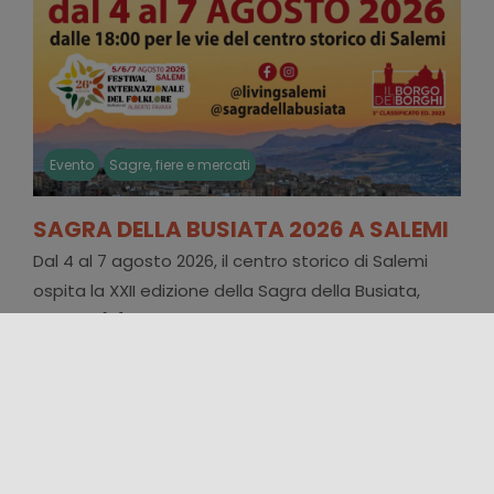
Evento
Sagre, fiere e mercati
SAGRA DELLA BUSIATA 2026 A SALEMI
Dal 4 al 7 agosto 2026, il centro storico di Salemi
ospita la XXII edizione della Sagra della Busiata,
quattro [...]
22/07/2026 00:00 - 26/07/2026 00:00