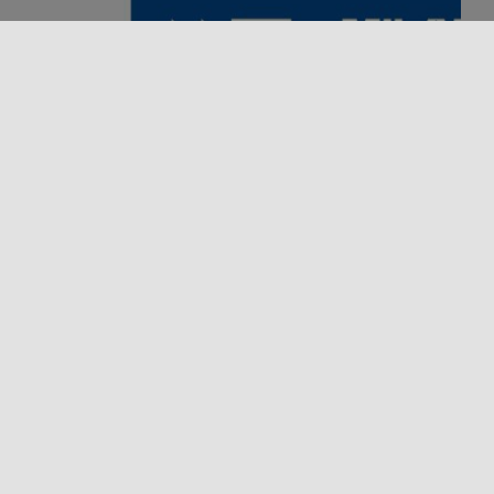
Cinema e spettacoli
Evento
MILAZZO FILM FESTIVAL 2026
Dal 25 al 28 marzo 2026, il Teatro Trifiletti di Milazzo
ospita la dodicesima edizione del Milazzo Film
Festival, appuntamento [...]