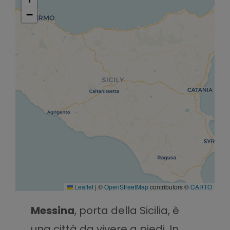
−
Leaflet
|
©
OpenStreetMap
contributors ©
CARTO
Messina
, porta della Sicilia, è
una città da vivere a piedi. In