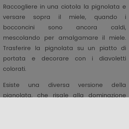
Raccogliere in una ciotola la pignolata e
versare sopra il miele, quando i
bocconcini sono ancora caldi,
mescolando per amalgamare il miele.
Trasferire la pignolata su un piatto di
portata e decorare con i diavoletti
colorati.
Esiste una diversa versione della
pignolata, che risale alla dominazione
aragonese in Sicilia, diffusa nella parte
orientale, tra Messina e Ragusa.