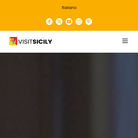
Salta
Italiano
al
contenuto
Facebook
X
YouTube
Instagram
Pinterest