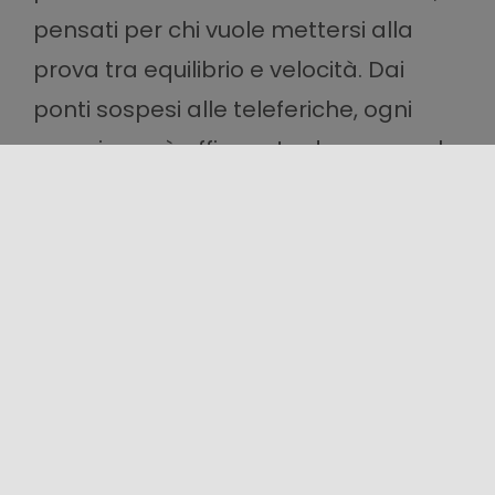
pensati per chi vuole mettersi alla
prova tra equilibrio e velocità. Dai
ponti sospesi alle teleferiche, ogni
esperienza è affiancata da personale
specializzato per garantire sicurezza e
divertimento in un contesto naturale
unico.
CATANIA
Etna Avventura
Serra La Nave
– Nicolosi