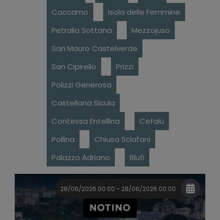
Caccamo
Isola delle Femmine
Petralia Sottana
Mezzojuso
San Mauro Castelverde
San Cipirello
Prizzi
Polizzi Generosa
Castellana Sicula
Contessa Entellina
Cefalù
Pollina
Chiusa Sclafani
Palazzo Adriano
Blufi
28/06/2026 00:00 - 28/06/2026 00:00