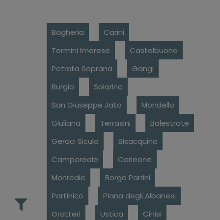
Bagheria
Carini
Termini Imerese
Castelbuono
Petralia Soprana
Gangi
Burgio
Solarino
San Giuseppe Jato
Mondello
Giuliana
Terrasini
Balestrate
Geraci Siculo
Bisacquino
Camporeale
Corleone
Monreale
Borgo Parrini
Partinico
Piana degli Albanesi
Gratteri
Ustica
Cinisi