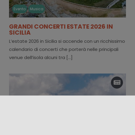
Evento
Musica
GRANDI CONCERTI ESTATE 2026 IN
SICILIA
L’estate 2026 in Sicilia si accende con un ricchissimo
calendario di concerti che porterà nelle principali
venue dell’isola alcuni tra [...]