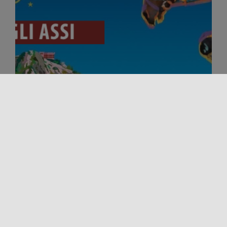
Deporte y aventura
Evento
COPA DE LOS ASES 2026
Del 24 al 27 de septiembre y del 1 al 4 de octubre
de 2026, el Parque de la Favorita [...]
14/07/2026 00:00 - 15/07/2026 00:00