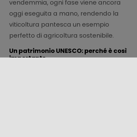
vendemmia, ogni fase viene ancora
oggi eseguita a mano, rendendo la
viticoltura pantesca un esempio
perfetto di agricoltura sostenibile.
Un patrimonio UNESCO: perché è così
importante
L’iscrizione nel patrimonio immateriale
dell’UNESCO celebra non solo la
tecnica agricola, ma l’intero
paesaggio culturale
che essa
genera:
muretti a secco
,
terrazzamenti, conche scavate a