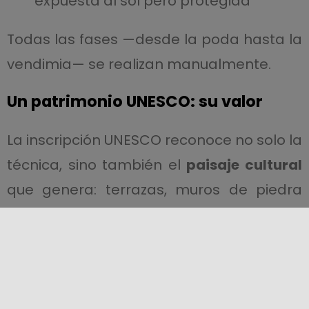
expuesta al sol pero protegida
Todas las fases —desde la poda hasta la
vendimia— se realizan manualmente.
Un patrimonio UNESCO: su valor
La inscripción UNESCO reconoce no solo la
técnica, sino también el
paisaje cultural
que genera: terrazas, muros de piedra
seca, hoyos excavados a mano y una
comunidad que preserva un saber
milenario.
El fruto de la tradición: el Zibibbo de