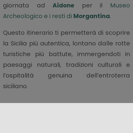
giornata ad
Aidone
per il
Museo
Archeologico e i resti di
Morgantina
.
Questo itinerario ti permetterà di scoprire
la Sicilia più autentica, lontano dalle rotte
turistiche più battute, immergendoti in
paesaggi naturali, tradizioni culturali e
l’ospitalità genuina dell’entroterra
siciliano.
Condividi questo contenuto!