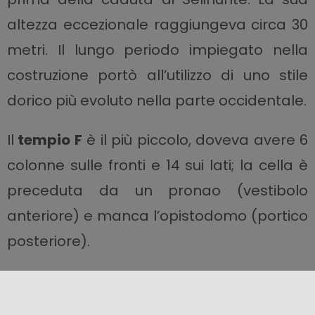
altezza eccezionale raggiungeva circa 30
metri. Il lungo periodo impiegato nella
costruzione portò all’utilizzo di uno stile
dorico più evoluto nella parte occidentale.
Il
tempio F
è il più piccolo, doveva avere 6
colonne sulle fronti e 14 sui lati; la cella è
preceduta da un pronao (vestibolo
anteriore) e manca l’opistodomo (portico
posteriore).
Il
tempio E
ha forme doriche, 6 colonne
sulle fronti e 15 sui Iati; la cella è preceduta