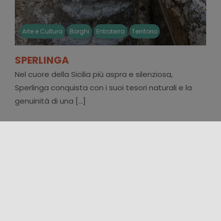
Arte e Cultura
Borghi
Entroterra
Territorio
SPERLINGA
Nel cuore della Sicilia più aspra e silenziosa,
Sperlinga conquista con i suoi tesori naturali e la
genuinità di una [...]