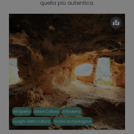
quella più autentica.
All'aperto
Arte e Cultura
Entroterra
Luoghi della cultura
Sicilia archeologica
Trekking e Outdoor