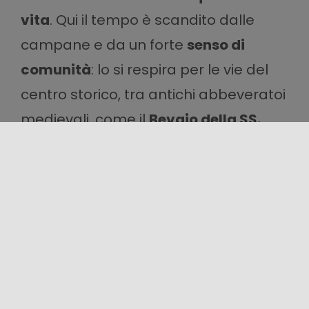
vita
. Qui il tempo è scandito dalle
campane e da un forte
senso di
comunità
: lo si respira per le vie del
centro storico, tra antichi abbeveratoi
medievali, come il
Bevaio della SS.
Trinità
; il
Castello Bizantino
, in
posizione panoramica, la
Chiesetta di
Sant’Anna
e la
Chiesa Madre
. I
dintorni di
Geraci
sono circondati dal
Bosco di Vicaretto
, che regala
passeggiate rilassanti immersi nel
verde e nell’aria buona delle
Madonie
.