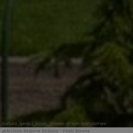
cultura_geraci_siculo_chiesa-di-san-bartolomeo
@Archivio Regione Siciliana - Paolo Barone