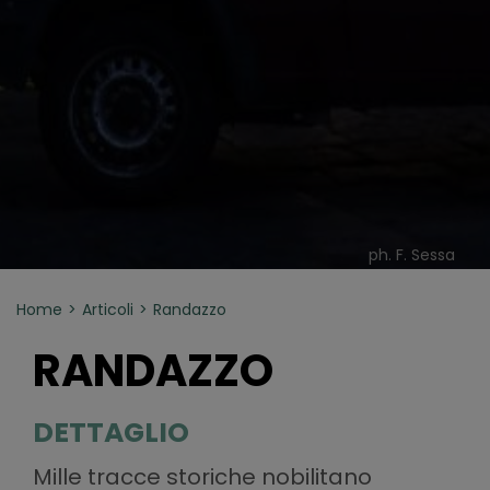
ph. F. Sessa
Home
Articoli
Randazzo
RANDAZZO
DETTAGLIO
Mille tracce storiche nobilitano