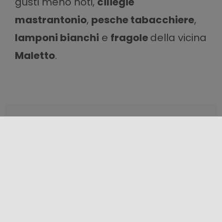
gusti meno noti,
ciliegie
mastrantonio
,
pesche tabacchiere
,
lamponi bianchi
e
fragole
della vicina
Maletto
.
Condividi questo contenuto!
LOCALIZZAZIONE
+
−