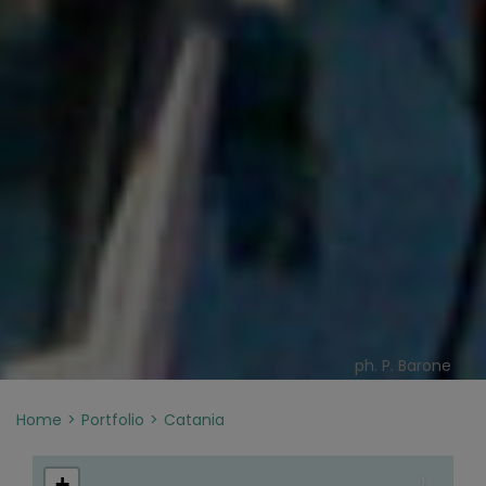
ph. P. Barone
Home
Portfolio
Catania
+