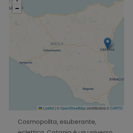
−
Leaflet
|
©
OpenStreetMap
contributors ©
CARTO
Cosmopolita, esuberante,
eclettica. Catania è un universo