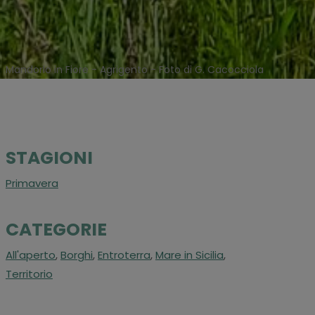
Mandorlo in Fiore - Agrigento - Foto di G. Cacocciola
STAGIONI
Primavera
CATEGORIE
All'aperto
,
Borghi
,
Entroterra
,
Mare in Sicilia
,
Territorio