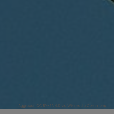
Aggrucar, CC BY-SA 4.0 via Wikimedia Commons