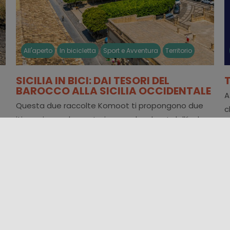
All'aperto
In bicicletta
Sport e Avventura
Territorio
SICILIA IN BICI: DAI TESORI DEL
BAROCCO ALLA SICILIA OCCIDENTALE
A
Questa due raccolte Komoot ti propongono due
c
itinerari complementari: uno nel sud-est dell’isola,
alla scoperta del Barocco, e l’altro nella [...]
21/05/2025 09:00 - 25/05/2025 00:00