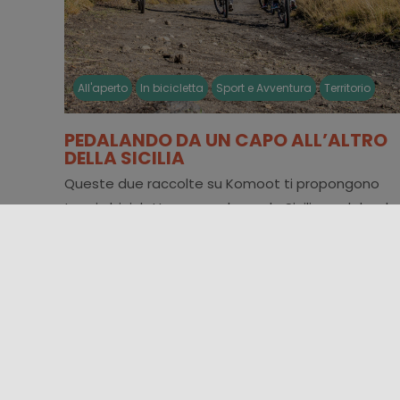
All'aperto
In bicicletta
Sport e Avventura
Territorio
PEDALANDO DA UN CAPO ALL’ALTRO
DELLA SICILIA
Queste due raccolte su Komoot ti propongono
tour in bicicletta per esplorare la Sicilia pedalando,
con itinerari di diversa difficoltà [...]
19/09/2025 00:00 - 28/09/2025 23:59