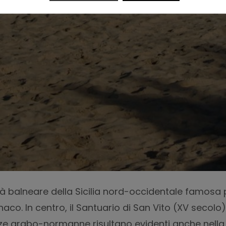
tà balneare della Sicilia nord-occidentale famosa 
co. In centro, il Santuario di San Vito (XV secolo)
ze arabo-normanne risultano evidenti anche nella