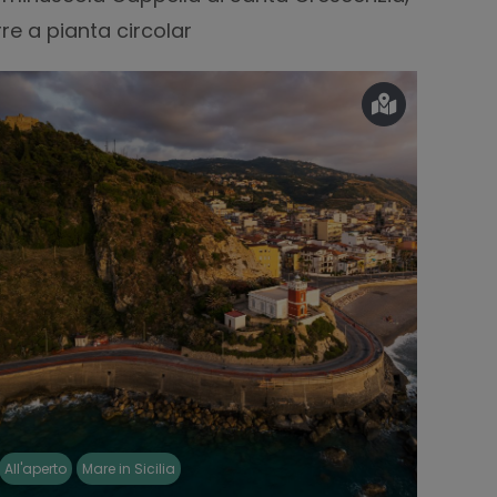
rre a pianta circolar
All'aperto
Mare in Sicilia