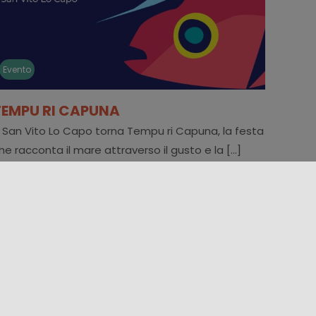
Evento
TEMPU RI CAPUNA
 San Vito Lo Capo torna Tempu ri Capuna, la festa
he racconta il mare attraverso il gusto e la [...]