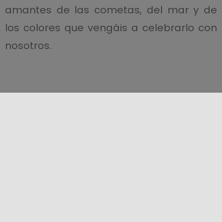
amantes de las cometas, del mar y de
los colores que vengáis a celebrarlo con
nosotros.
¡Comparte este contenido!
LOCALIZACIÓN
+
−