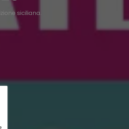
zione siciliana.
e