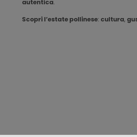
autentica
.
Scopri l’estate pollinese
:
cultura
,
gu