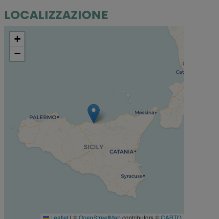
LOCALIZZAZIONE
+
−
Leaflet
|
©
OpenStreetMap
contributors ©
CARTO