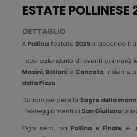
ESTATE POLLINESE 
DETTAGLIO
A
Pollina
l’estate
2025
si accende tr
ricco calendario di eventi animerà l
Masini
,
Bollani
e
Concato
, insieme 
della Pizza
.
Da non perdere la
Sagra della man
I festeggiamenti di
San Giuliano
unis
Ogni sera, tra
Pollina
e
Finale
, è 