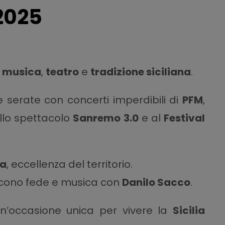
2025
a
musica
,
teatro
e
tradizione siciliana
.
e serate con concerti imperdibili di
PFM
,
allo spettacolo
Sanremo 3.0
e al
Festival
na
, eccellenza del territorio.
cono fede e musica con
Danilo Sacco
.
un’occasione unica per vivere la
Sicilia