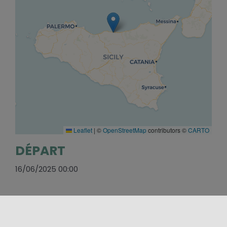
Leaflet
|
©
OpenStreetMap
contributors ©
CARTO
DÉPART
16/06/2025 00:00
FINIR
05/09/2025 00:00