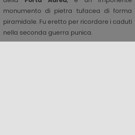
monumento di pietra tufacea di forma
piramidale. Fu eretto per ricordare i caduti
nella seconda guerra punica.
Tempio di Vulcano
Il
tempio di Vulcano
, le cui rovine lasciano
presupporre una costruzione imponente,
risale al V secolo. Nelle fondamenta
furono rinvenuti i resti di un tempietto
arcaico.
Tempio di Giunone