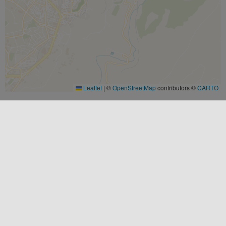
Leaflet
|
©
OpenStreetMap
contributors ©
CARTO
CATEGORIE
Arte e Cultura
NEI
DINTORNI