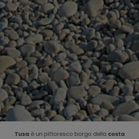
Tusa
è un pittoresco borgo della
costa