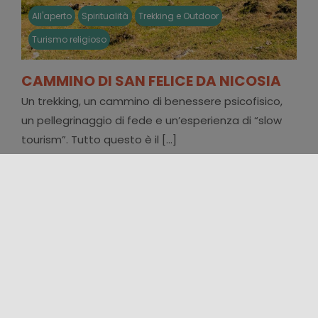
All'aperto
Spiritualità
Trekking e Outdoor
Turismo religioso
CAMMINO DI SAN FELICE DA NICOSIA
Un trekking, un cammino di benessere psicofisico,
un pellegrinaggio di fede e un’esperienza di “slow
tourism”. Tutto questo è il [...]