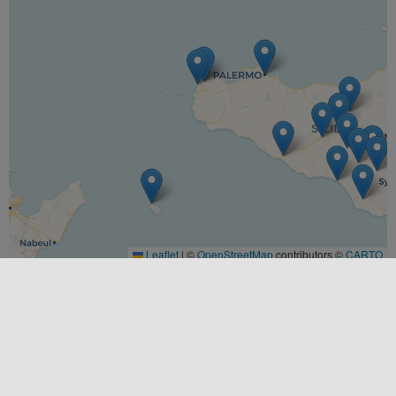
Leaflet
|
©
OpenStreetMap
contributors ©
CARTO
LUOGHI
Agrigento
,
Messina
,
Palermo
,
Ragusa
,
Siracusa
,
Trapani
STAGIONI