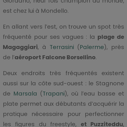
Giordano, neuf fois champion du monde,
est chez lui à Mondello.
En allant vers l’est, on trouve un spot très
fréquenté pour ses vagues : la
plage de
Magaggiari
, à
Terrasini
(
Palerme
), près
de l’
aéroport Falcone Borsellino
.
Deux endroits très fréquentés existent
aussi sur la côte sud-ouest : le Stagnone
de
Marsala
(
Trapani
), où l’eau basse et
plate permet aux débutants d’acquérir la
pratique nécessaire pour perfectionner
les figures du freestyle,
et Puzziteddu
,