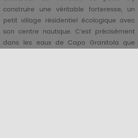
construire une véritable forteresse, un
petit village résidentiel écologique avec
son centre nautique. C’est précisément
dans les eaux de Capo Granitola que
s’est entraîné le fils d’Antonio Cappuzzo,
Francesco, déjà présent dans les
classements des compétitions mondiales
de
surf
.
En continuant vers le sud-est, on
découvre la magnifique plage de
San
Leone
, aux portes
d’Agrigente
, où les
vagues propres et linéaires sont