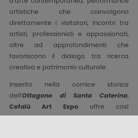
d’arte contemporanea, performance
artistiche che coinvolgono
direttamente i visitatori, incontri tra
artisti, professionisti e appassionati,
oltre ad approfondimenti che
favoriscono il dialogo tra ricerca
creativa e patrimonio culturale.
Inserito nella cornice storica
dell’
Ottagono di Santa Caterina
,
Cefalù Art Expo
offre così
un’occasione per vivere l’arte in uno
spazio ricco di fascino, dove