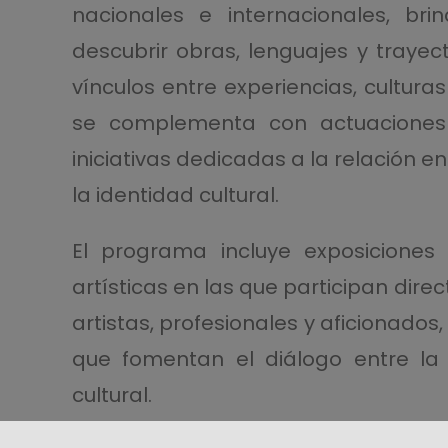
nacionales e internacionales, br
descubrir obras, lenguajes y trayec
vínculos entre experiencias, culturas
se complementa con actuaciones
iniciativas dedicadas a la relación en
la identidad cultural.
El programa incluye exposiciones
artísticas en las que participan dire
artistas, profesionales y aficionado
que fomentan el diálogo entre la i
cultural.