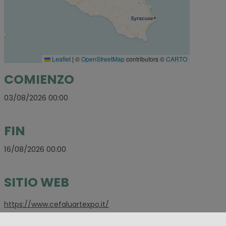
Leaflet
|
©
OpenStreetMap
contributors ©
CARTO
COMIENZO
03/08/2026 00:00
FIN
16/08/2026 00:00
SITIO WEB
https://www.cefaluartexpo.it/