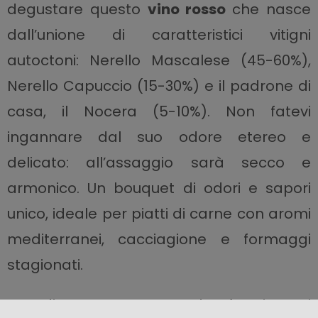
degustare questo
vino rosso
che nasce
dall’unione di caratteristici vitigni
autoctoni: Nerello Mascalese (45-60%),
Nerello Capuccio (15-30%) e il padrone di
casa, il Nocera (5-10%). Non fatevi
ingannare dal suo odore etereo e
delicato: all’assaggio sarà secco e
armonico. Un bouquet di odori e sapori
unico, ideale per piatti di carne con aromi
mediterranei, cacciagione e formaggi
stagionati.
Scendiamo ora verso sud e fermiamoci