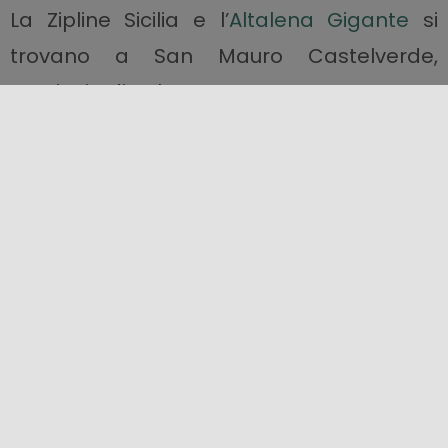
La Zipline Sicilia e l’
Altalena Gigante
si
trovano a San Mauro Castelverde,
provincia di
Palermo.
Come raggiungerli
:
Da Messina: Autostrada A20, uscita Tusa,
percorrere SS 113 direzione Palermo,
imboccare
bivio S.Mauro C.de SP 52.
Da
Palermo/Catania: Autostrada A19 poi A20,
uscita Pollina- Castelbuono, percorrere SS
113, attraversare Finale di Pollina e dopo
circa 1 km imboccare bivio S.Mauro C.de