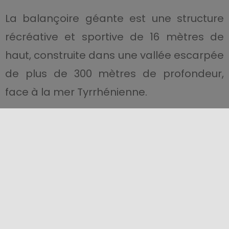
La balançoire géante est une structure
récréative et sportive de 16 mètres de
haut, construite dans une vallée escarpée
de plus de 300 mètres de profondeur,
face à la mer Tyrrhénienne.
Il est possible de choisir 3 types de vol :
VOL DIAVOL de 12 à 16 mètres de haut ;
VOL ADRENALINIQUE de 6 à 10 m. de
hauteur ;
VOL D’HEIDI de 3 à 5 m. de hauteur, à
réaliser en simple, double ou triple vol.