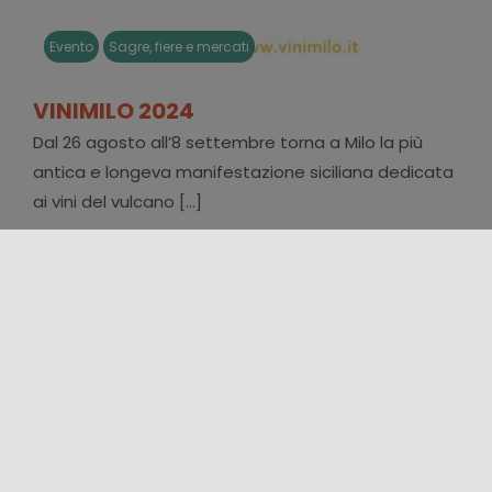
Evento
Sagre, fiere e mercati
VINIMILO 2024
Dal 26 agosto all’8 settembre torna a Milo la più
antica e longeva manifestazione siciliana dedicata
ai vini del vulcano [...]
22/06/2024 00:00 - 22/06/2024 00:00