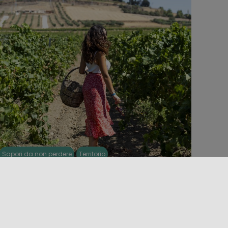
Sapori da non perdere
Territorio
L VINO IN SICILIA
uella dei vini in Sicilia è una lunga e affascinante
toria che ci riporta ad antichi scambi, a
ollaborazioni tra [...]