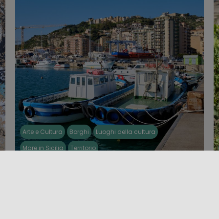
Arte e Cultura
Borghi
Luoghi della cultura
Mare in Sicilia
Territorio
LICATA
I
Licata, una località balneare situata quasi al centro
Q
della costa meridionale della Sicilia, nella zona
s
e
costiera di Agrigento, è ricca [...]
c