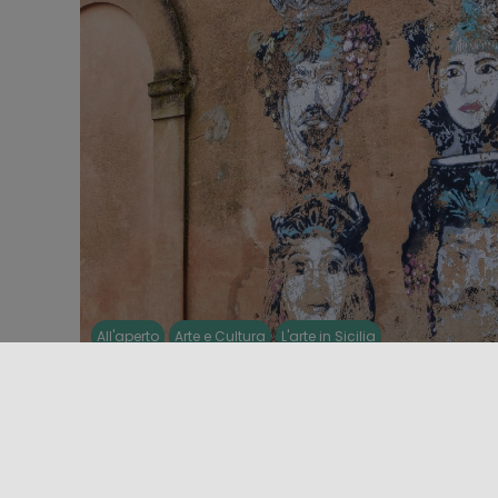
All'aperto
Arte e Cultura
L'arte in Sicilia
STREET ART DEL CENTRO: DA
CALTAGIRONE AD AGRIGENTO
La street art ha preso casa in Sicilia, trasformando
quartieri, muri e scorci abbandonati in opere d’art