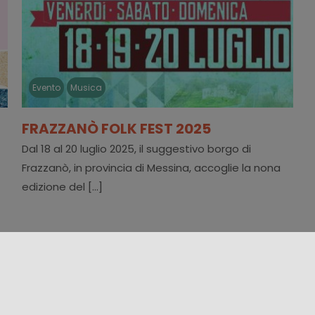
Evento
Musica
FRAZZANÒ FOLK FEST 2025
Dal 18 al 20 luglio 2025, il suggestivo borgo di
Frazzanò, in provincia di Messina, accoglie la nona
edizione del [...]