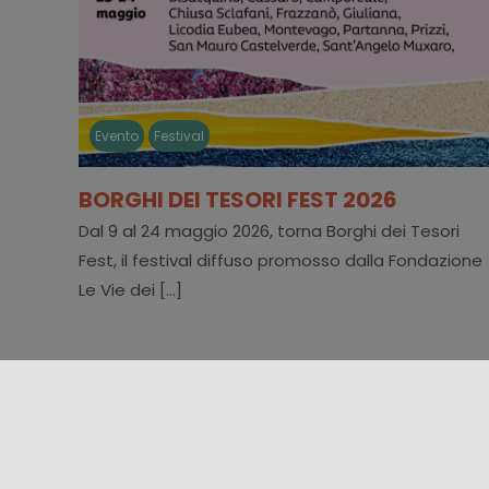
Evento
Festival
BORGHI DEI TESORI FEST 2026
Dal 9 al 24 maggio 2026, torna Borghi dei Tesori
Fest, il festival diffuso promosso dalla Fondazione
Le Vie dei [...]