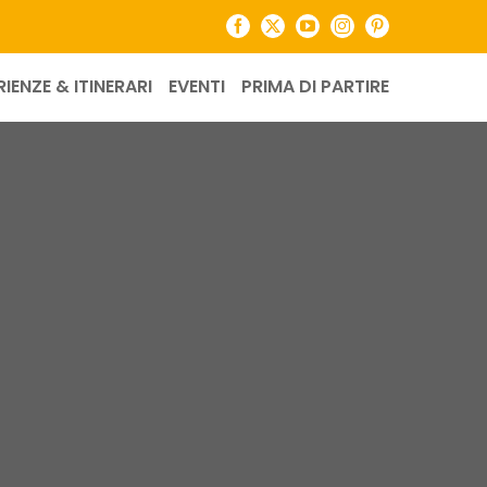
Facebook
X
YouTube
Instagram
Pinterest
RIENZE & ITINERARI
EVENTI
PRIMA DI PARTIRE