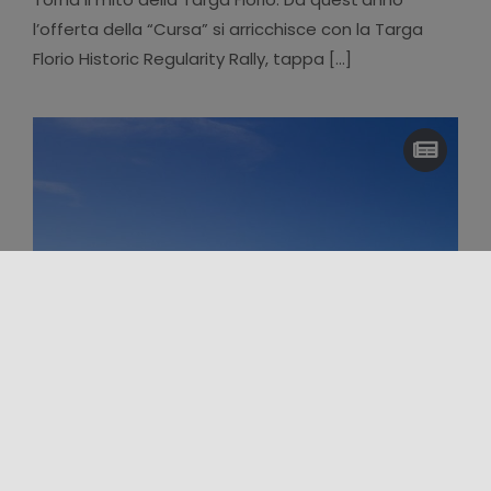
l’offerta della “Cursa” si arricchisce con la Targa
Florio Historic Regularity Rally, tappa [...]