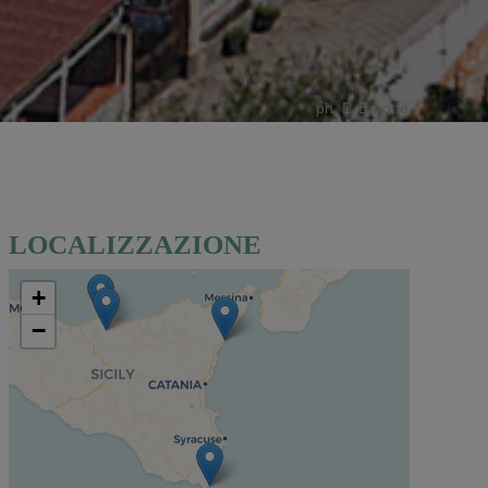
ph. P. Barone
LOCALIZZAZIONE
+
−