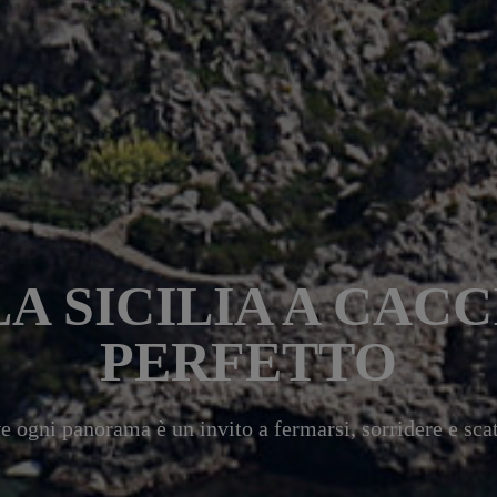
LA SICILIA A CACC
PERFETTO
 ogni panorama è un invito a fermarsi, sorridere e sca