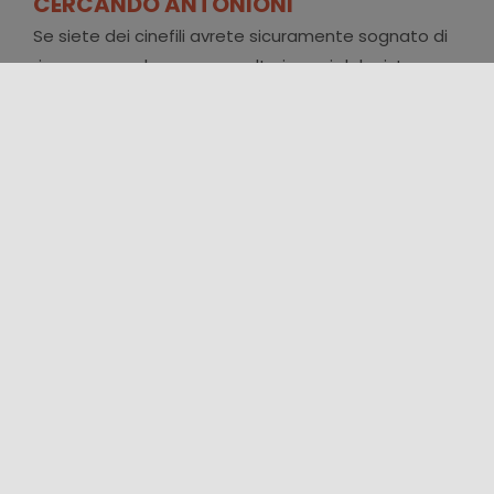
CERCANDO ANTONIONI
Se siete dei cinefili avrete sicuramente sognato di
ripercorrere almeno una volta i passi del mistero
irrisolto ne L'avventura di [...]