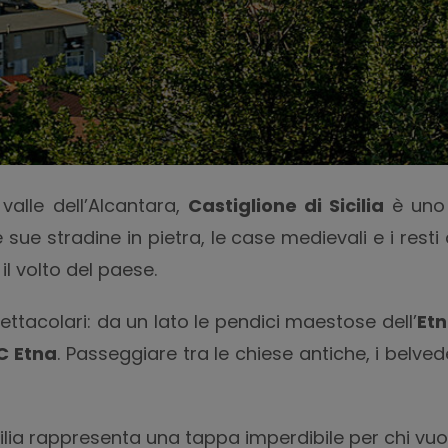
alle dell’Alcantara,
Castiglione di Sicilia
è uno d
Le sue stradine in pietra, le case medievali e i res
l volto del paese.
tacolari: da un lato le pendici maestose dell’
Et
C Etna
. Passeggiare tra le chiese antiche, i belve
cilia rappresenta una tappa imperdibile per chi vuo