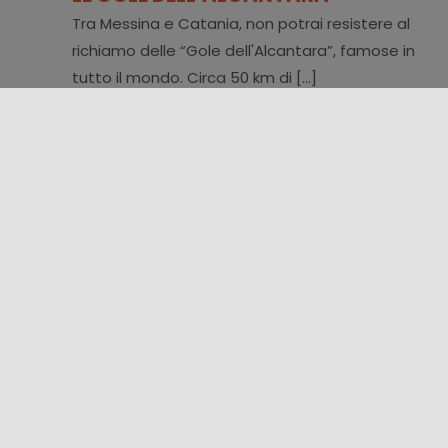
Tra Messina e Catania, non potrai resistere al
richiamo delle “Gole dell'Alcantara”, famose in
tutto il mondo. Circa 50 km di [...]
FOLLOW US