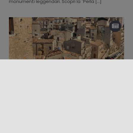
monumenti leggendari. Scopri la "Perla [...]
Arte e Cultura
Borghi
Luoghi della cultura
Territorio
BORGHI DI SICILIA TRA I PIÙ BELLI
D’ITALIA
I Borghi di Sicilia più belli d’Italia rivelano il volto della
Sicilia più ritrosa e meno conosciuta e, forse anche
[...]