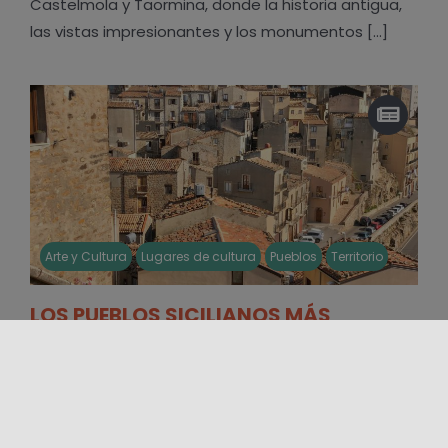
Castelmola y Taormina, donde la historia antigua,
las vistas impresionantes y los monumentos [...]
Arte y Cultura
Lugares de cultura
Pueblos
Territorio
LOS PUEBLOS SICILIANOS MÁS
BONITOS DE ITALIA
Los pueblos sicilianos son unos de los más bonitos
de Italia y revelan el rostro de la Sicilia más retro [...]