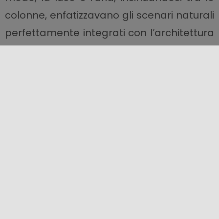
colonne, enfatizzavano gli scenari naturali
perfettamente integrati con l’architettura
del teatro.
La forma ne permetteva un perfetto
ascolto in tutti i settori.
In epoca tardo imperiale si decise di
adattarlo ai giochi dei gladiatori. Più tardi,
con la caduta dell’Impero d’Occidente,
cadde in disuso. I marmi furono asportati
dalla struttura e anche le monumentali
colonne. Solo nel dopoguerra, alcuni tratti