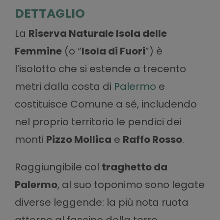
DETTAGLIO
La
Riserva Naturale Isola delle
Femmine
(o “
Isola di Fuori
”) è
l’isolotto che si estende a trecento
metri dalla costa di
Palermo
e
costituisce Comune a sé, includendo
nel proprio territorio le pendici dei
monti
Pizzo Mollica
e
Raffo Rosso
.
Raggiungibile col
traghetto da
Palermo
, al suo toponimo sono legate
diverse leggende: la più nota ruota
attorno al fascino della torre