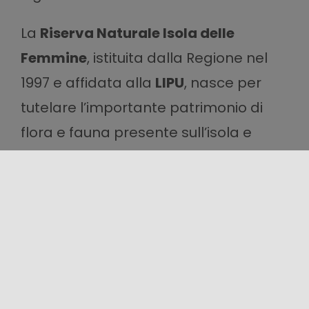
La
Riserva Naturale Isola delle
Femmine
, istituita dalla Regione nel
1997 e affidata alla
LIPU
, nasce per
tutelare l’importante patrimonio di
flora e fauna presente sull’isola e
sotto il mare, che include numerose
varietà di macchia mediterranea
(oltre 120 specie), uccelli migratori e
gabbiani che nidificano, da osservare
in attività di
birdwatching
, e un ricco
fondale marino, da esplorare con un
apposito
Itinerario Subacqueo
.