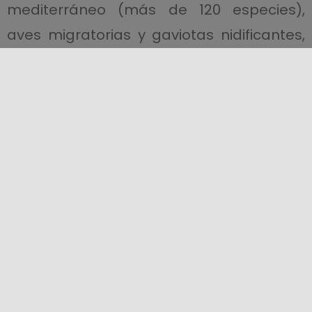
mediterráneo (más de 120 especies),
aves migratorias y gaviotas nidificantes,
que se pueden observar en actividades
de
observación de aves
, y un rico fondo
marino, que se puede explorar con una
Ruta Submarina especial
.
Esta última, a sólo 5 minutos del puerto
deportivo local, permite a los
aficionados
al submarinismo
admirar los tesoros
sumergidos de Isola delle Femmine:
hallazgos arqueológicos
de las épocas
griega y romana, como los contenedores