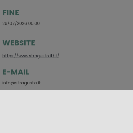
FINE
26/07/2026 00:00
WEBSITE
https://www.stragusto.it/it/
E-MAIL
info@stragusto.it
SOCIAL
https://www.facebook.com/Stragusto
LUOGHI