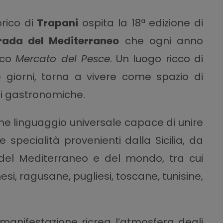
orico di
Trapani
ospita la 18ª edizione di
trada del Mediterraneo
che ogni anno
ico
Mercato del Pesce
. Un luogo ricco di
 giorni, torna a vivere come spazio di
oni gastronomiche.
me linguaggio universale capace di unire
e specialità provenienti dalla Sicilia, da
 del Mediterraneo e del mondo, tra cui
esi, ragusane, pugliesi, toscane, tunisine,
a manifestazione ricrea l’atmosfera degli