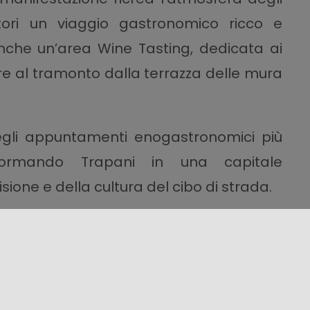
atori un viaggio gastronomico ricco e
 anche un’area Wine Tasting, dedicata ai
tare al tramonto dalla terrazza delle mura
gli appuntamenti enogastronomici più
rasformando Trapani in una capitale
ione e della cultura del cibo di strada.