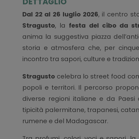
DETTAGLIO
Dal 22 al 26 luglio 2026
, il centro st
Stragusto
, la
festa del cibo da s
anima la suggestiva piazza dell’ant
storia e atmosfera che, per cinque
incontro tra sapori, culture e tradizi
Stragusto
celebra lo street food co
popoli e territori. Il percorso propon
diverse regioni italiane e da Paesi
tipicità palermitane, trapanesi, catan
rumene e del Madagascar.
Tra profumi, colori, voci e sapori, l