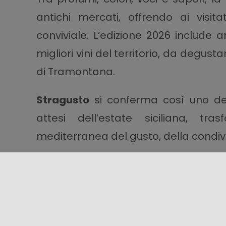
antichi mercati, offrendo ai visit
conviviale. L’edizione 2026 include
migliori vini del territorio, da degus
di Tramontana.
Stragusto
si conferma così uno de
attesi dell’estate siciliana, t
mediterranea del gusto, della condivis
Condividi questo contenuto!