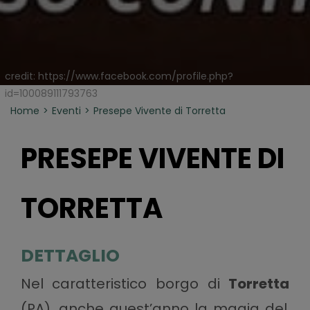
credit: https://www.facebook.com/profile.php?
id=100089111793763
Home
Eventi
Presepe Vivente di Torretta
PRESEPE VIVENTE DI
TORRETTA
DETTAGLIO
Nel caratteristico borgo di
Torretta
(PA), anche quest’anno la magia del