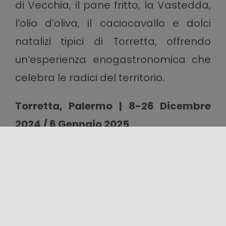
di Vecchia, il pane fritto, la Vastedda,
l’olio d’oliva, il caciocavallo e dolci
natalizi tipici di Torretta, offrendo
un’esperienza enogastronomica che
celebra le radici del territorio.
Torretta, Palermo | 8-26 Dicembre
2024 / 6 Gennaio 2025
Condividi questo contenuto!