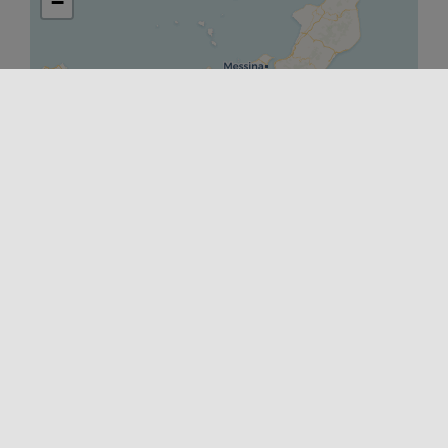
−
Leaflet
|
©
OpenStreetMap
contributors ©
CARTO
INIZIO
06/04/2025 00:00