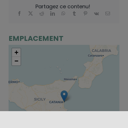
Partagez ce contenu!
EMPLACEMENT
+
−