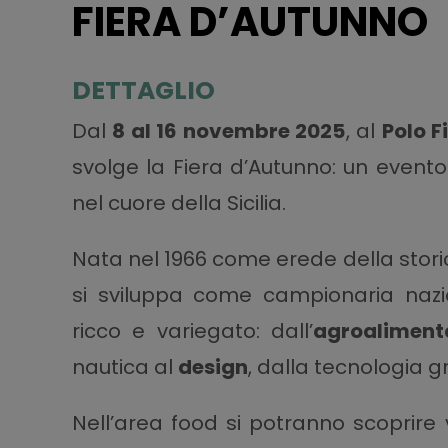
FIERA D’AUTUNNO
DETTAGLIO
Dal
8 al 16 novembre 2025
, al
Polo F
svolge la Fiera d’Autunno: un event
nel cuore della Sicilia.
Nata nel 1966 come erede della stor
si sviluppa come campionaria nazio
ricco e variegato: dall’
agroaliment
nautica al
design
, dalla tecnologia g
Nell’area food si potranno scoprire vi