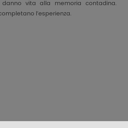
li danno vita alla memoria contadina.
 completano l’esperienza.