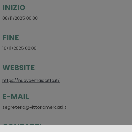
INIZIO
08/11/2025 00:00
FINE
16/11/2025 00:00
WEBSITE
https://nuovaemaiacitta.it/
E-MAIL
segreteria@vittoriamercati.it
CONTATTI