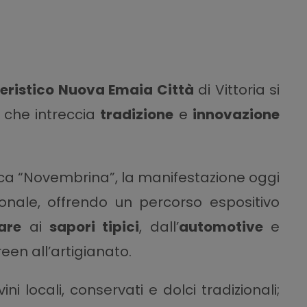
ieristico Nuova Emaia Città
di Vittoria si
o che intreccia
tradizione
e
innovazione
ica “Novembrina”, la manifestazione oggi
nale, offrendo un percorso espositivo
are
ai
sapori tipici
, dall’
automotive
e
reen all’artigianato.
ni locali, conservati e dolci tradizionali;