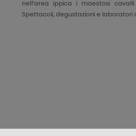
nell’area ippica i maestosi caval
Spettacoli, degustazioni e laboratori