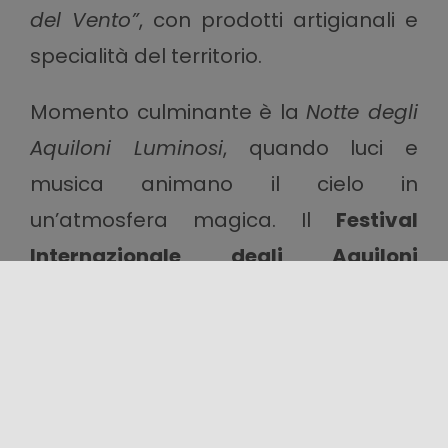
del Vento”
, con prodotti artigianali e
specialità del territorio.
Momento culminante è la
Notte degli
Aquiloni Luminosi
, quando luci e
musica animano il cielo in
un’atmosfera magica. Il
Festival
Internazionale degli Aquiloni
inaugura così la stagione estiva di
San Vito Lo Capo
, celebrando il vento
come elemento di gioco, arte e
condivisione.