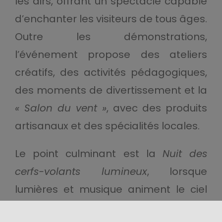
les airs, offrant un spectacle capable
d’enchanter les visiteurs de tous âges.
Outre les démonstrations,
l’événement propose des ateliers
créatifs, des activités pédagogiques,
des moments de divertissement et la
« Salon du vent »
, avec des produits
artisanaux et des spécialités locales.
Le point culminant est la
Nuit des
cerfs-volants lumineux
, lorsque
lumières et musique animent le ciel
dans une atmosphère magique. Le